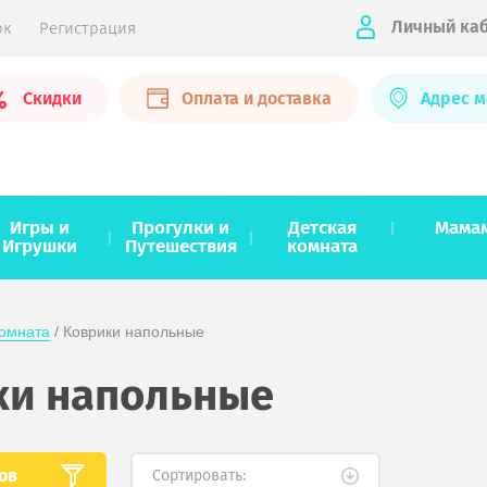
Личный ка
ок
Регистрация
Скидки
Оплата и доставка
Адрес м
Игры и
Прогулки и
Детская
Мама
Игрушки
Путешествия
комната
комната
 / Коврики напольные
ки напольные
ов
Сортировать: