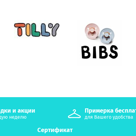
дки и акции
Примерка беспла
дую неделю
для Вашего удобства
Сертификат