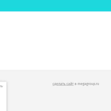
сделать сайт
в megagroup.ru
ть